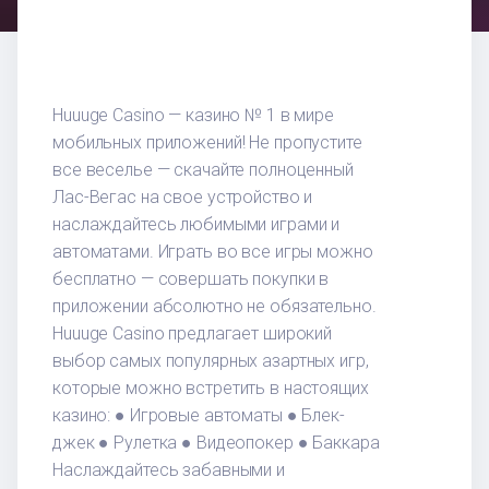
Huuuge Casino — казино № 1 в мире
мобильных приложений! Не пропустите
все веселье — скачайте полноценный
Лас-Вегас на свое устройство и
наслаждайтесь любимыми играми и
автоматами. Играть во все игры можно
бесплатно — совершать покупки в
приложении абсолютно не обязательно.
Huuuge Casino предлагает широкий
выбор самых популярных азартных игр,
которые можно встретить в настоящих
казино: ● Игровые автоматы ● Блек-
джек ● Рулетка ● Видеопокер ● Баккара
Наслаждайтесь забавными и