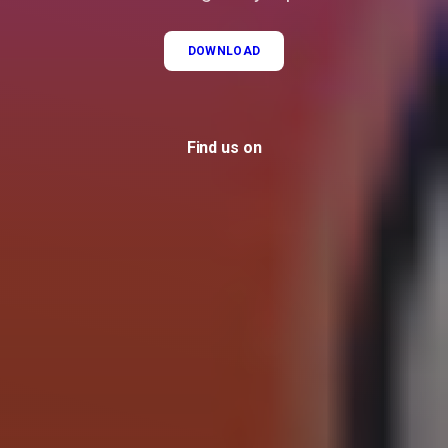
DOWNLOAD
Find us on