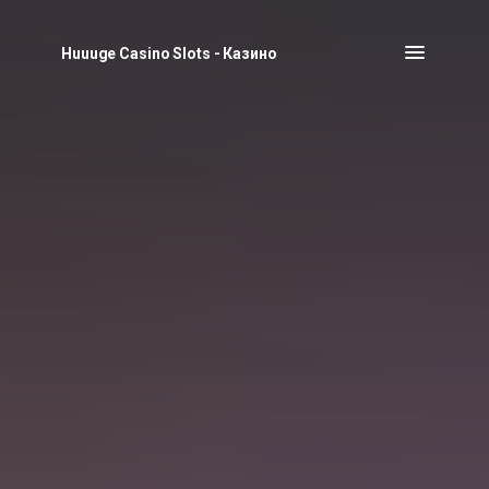
menu
Huuuge Casino Slots - Казино