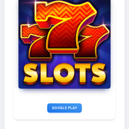
GOOGLE PLAY