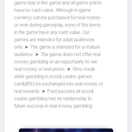
game stay in the game and all game points
have no cash value. Although in-game
currency can be purchased for real money
or won during gameplay, none of the items
in the game have any cash value. Our
games are intended for adult audiences
only. ► The game is intended for a mature
audience. ► The game does not offer real
money gambling or an opportunity to win
real money or real prizes. ► Wins made
while gambling in social casino games
can&#39;t be exchanged into real money or
real rewards. ► Past success at social
casino gambling has no relationship to
future success in real money gambling.